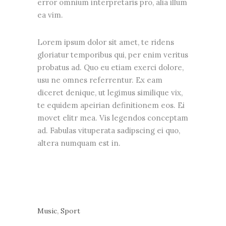
error omnium interpretaris pro, alia illum
ea vim.
Lorem ipsum dolor sit amet, te ridens
gloriatur temporibus qui, per enim veritus
probatus ad. Quo eu etiam exerci dolore,
usu ne omnes referrentur. Ex eam
diceret denique, ut legimus similique vix,
te equidem apeirian definitionem eos. Ei
movet elitr mea. Vis legendos conceptam
ad. Fabulas vituperata sadipscing ei quo,
altera numquam est in.
,
Music
Sport